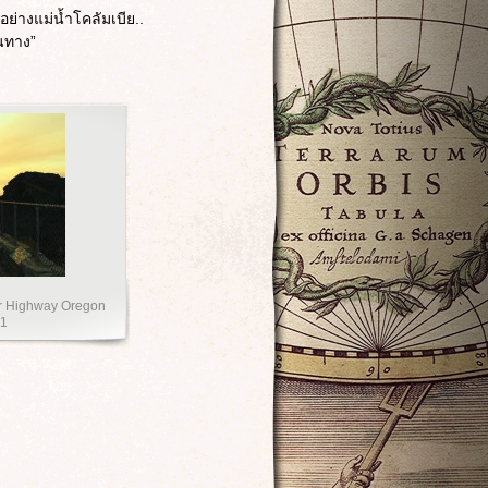
ย่างแม่น้ำโคลัมเบีย..
ินทาง”
er Highway Oregon
11