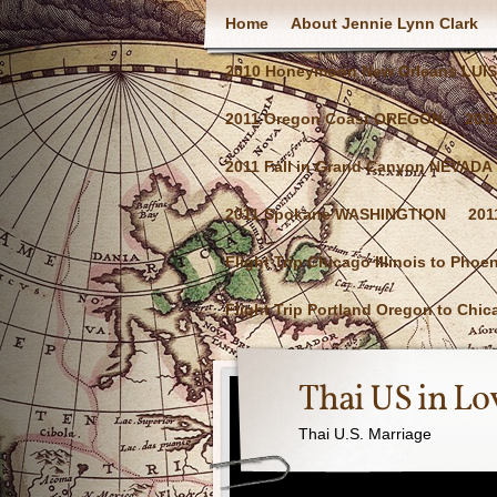
Home
About Jennie Lynn Clark
2010 Honeymoon New Orleans LUI
2011 Oregon Coast OREGON
201
2011 Fall in Grand Canyon NEVADA
2011 Spokane WASHINGTION
201
Flight Trip Chicago Illinois to Phoe
Flight Trip Portland Oregon to Chica
Thai US in Lo
Thai U.S. Marriage