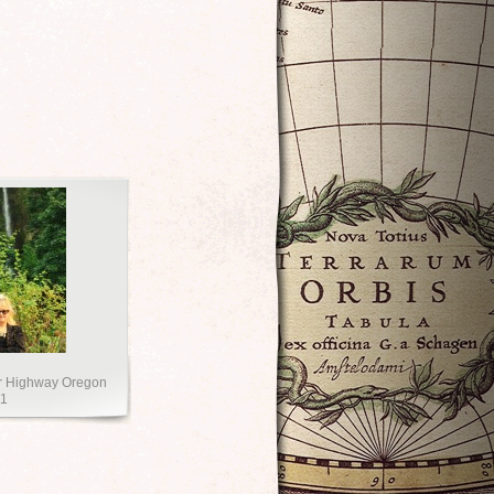
er Highway Oregon
11