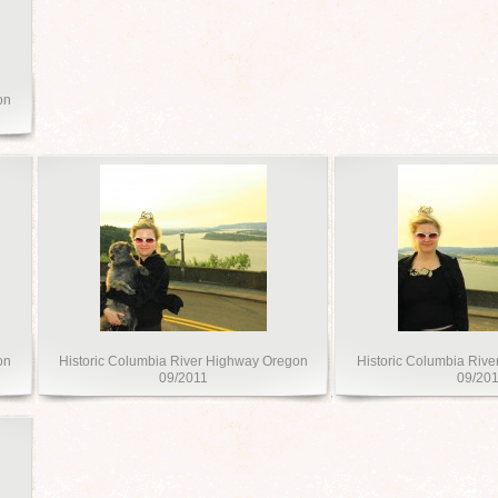
on
on
Historic Columbia River Highway Oregon
Historic Columbia Riv
09/2011
09/20