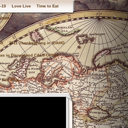
-10
Love Live
Time to Eat
ORNIA
IS
2011 Thanksgiving in IDAHO
mas in Disneyland CALIFORNIA
Site Map