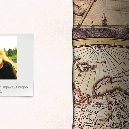
er Highway Oregon
11