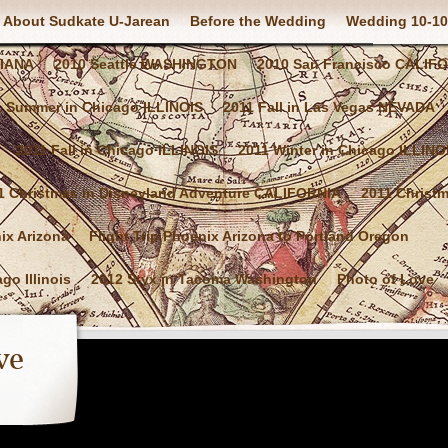
About Sudkate U-Jarean
Before the Wedding
Wedding 10-10
SIANA
2010 Seattle WASHINGTON
2010 San Francisco CALIF
1 Summer in Chicago ILLINOIS
2011 Fall in Las Vegas NEVADA
2011 Fall in Chicago ILLINOIS
2011 Winter in Chicago ILLINO
1 Christmas in Disneyland Adventure CALIFORNIA
2011 Christ
nix Arizona
Flight Trip Phoenix Arizona to Portland Oregon
go Illinois
2012 Styx in Tacoma Washington
Photo of Love
ve