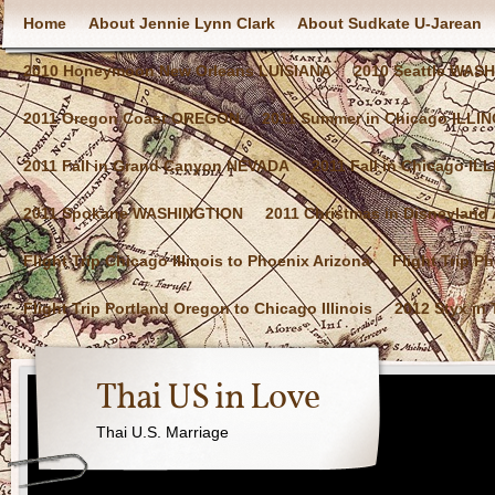
Home
About Jennie Lynn Clark
About Sudkate U-Jarean
2010 Honeymoon New Orleans LUISIANA
2010 Seattle WAS
2011 Oregon Coast OREGON
2011 Summer in Chicago ILLIN
2011 Fall in Grand Canyon NEVADA
2011 Fall in Chicago IL
2011 Spokane WASHINGTION
2011 Christmas in Disneylan
Flight Trip Chicago Illinois to Phoenix Arizona
Flight Trip P
Flight Trip Portland Oregon to Chicago Illinois
2012 Styx in
Thai US in Love
Thai U.S. Marriage