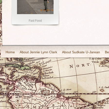
Fast Food
Home
About Jennie Lynn Clark
About Sudkate U-Jarean
Be
2010 Honeymoon New Orleans LUISIANA
2010 Seattle WASH
2011 Summer in Chicago ILLINOIS
2011 Fall in Las Vegas NEV
2011 Winter in Chicago ILLINOIS
2011 Thanksgiving in IDAHO
2011 Christmas in Disneyland Adventure CALIFORNIA
2011 Chr
Flight Trip Chicago Illinois to Phoenix Arizona
Flight Trip Phoeni